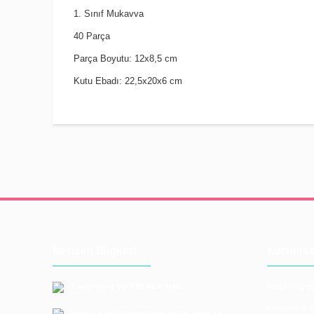
1. Sınıf Mukavva
40 Parça
Parça Boyutu: 12x8,5 cm
Kutu Ebadı: 22,5x20x6 cm
İletişim Bilgileri
Kurumsa
Telefon: +90 212 659 1165
Hakkımızd
Kurumsal S
Email: bayilik@erkoloyuncak.com.tr