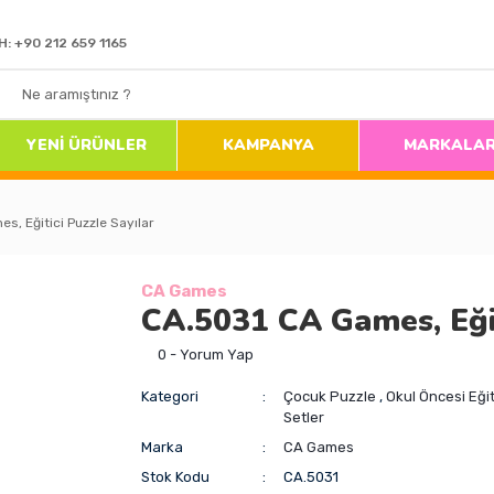
H: +90 212 659 1165
YENİ ÜRÜNLER
KAMPANYA
MARKALA
, Eğitici Puzzle Sayılar
CA Games
CA.5031 CA Games, Eğit
0 - Yorum Yap
Kategori
Çocuk Puzzle
,
Okul Öncesi Eğit
Setler
Marka
CA Games
Stok Kodu
CA.5031