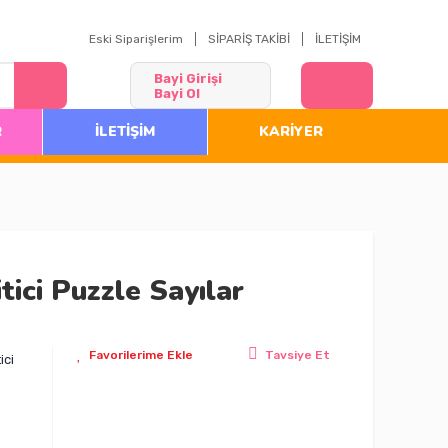
Eski Siparişlerim
SİPARİŞ TAKİBİ
İLETİŞİM
Bayi Girişi
Bayi Ol
R
İLETİŞİM
KARİYER
ici Puzzle Sayılar
Tavsiye Et
ici