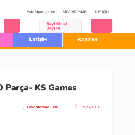
Eski Siparişlerim
SİPARİŞ TAKİBİ
İLETİŞİM
Bayi Girişi
Bayi Ol
R
İLETİŞİM
KARİYER
0 Parça- KS Games
Tavsiye Et