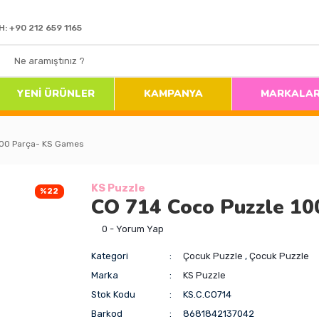
H: +90 212 659 1165
YENİ ÜRÜNLER
KAMPANYA
MARKALA
100 Parça- KS Games
KS Puzzle
%22
CO 714 Coco Puzzle 10
0 - Yorum Yap
Kategori
Çocuk Puzzle
,
Çocuk Puzzle
Marka
KS Puzzle
Stok Kodu
KS.C.CO714
Barkod
8681842137042