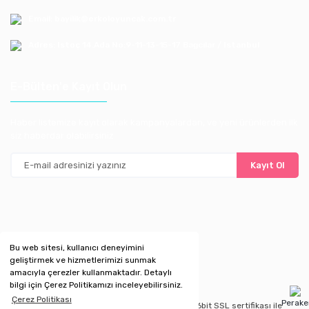
Email: bayilik@erkoloyuncak.com.tr
Adres: Istoç 14.Ada No:9-11-13-15-17 Bagcılar / Istanbul
E-Bülten'e Kayıt Olun
Haber listemize kayıt olarak kampanyalardan, ve yeni ürünlerden ilk
siz haberdar olabilirsiniz
Kayıt Ol
Bu web sitesi, kullanıcı deneyimini
geliştirmek ve hizmetlerimizi sunmak
amacıyla çerezler kullanmaktadır. Detaylı
bilgi için Çerez Politikamızı inceleyebilirsiniz.
Çerez Politikası
Perak
Copyright 2020 © Kredi kartı bilgileriniz 256bit SSL sertifikası ile