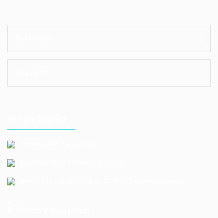
Kurumsal
Alışveriş
İletişim Bilgileri
Telefon: +90 212 659 1165
Email: bayilik@erkoloyuncak.com.tr
Adres: Istoç 14.Ada No:9-11-13-15-17 Bagcılar / Istanbul
E-Bülten'e Kayıt Olun