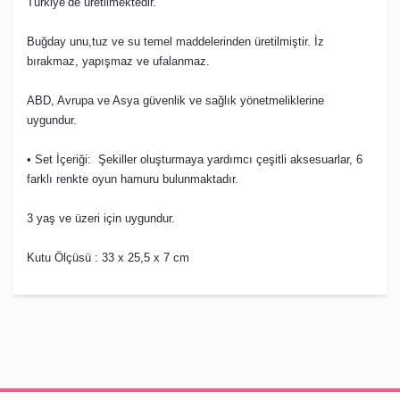
Türkiye’de üretilmektedir.
Buğday unu,tuz ve su temel maddelerinden üretilmiştir. İz
bırakmaz, yapışmaz ve ufalanmaz.
ABD, Avrupa ve Asya güvenlik ve sağlık yönetmeliklerine
uygundur.
• Set İçeriği: Şekiller oluşturmaya yardımcı çeşitli aksesuarlar, 6
farklı renkte oyun hamuru bulunmaktadır.
3 yaş ve üzeri için uygundur.
Kutu Ölçüsü : 33 x 25,5 x 7 cm