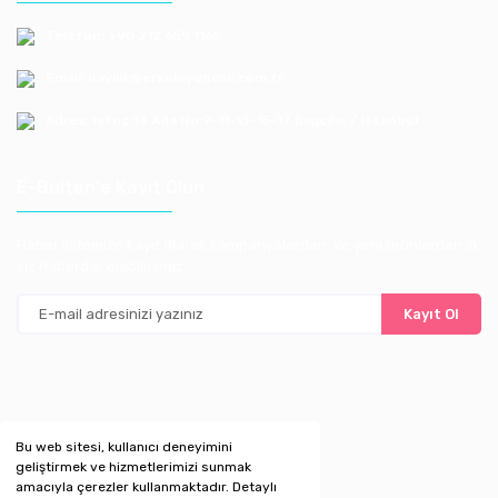
Telefon: +90 212 659 1165
Email: bayilik@erkoloyuncak.com.tr
Adres: Istoç 14.Ada No:9-11-13-15-17 Bagcılar / Istanbul
E-Bülten'e Kayıt Olun
Haber listemize kayıt olarak kampanyalardan, ve yeni ürünlerden ilk
siz haberdar olabilirsiniz
Kayıt Ol
Bu web sitesi, kullanıcı deneyimini
geliştirmek ve hizmetlerimizi sunmak
amacıyla çerezler kullanmaktadır. Detaylı