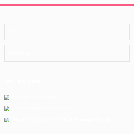
Kurumsal
Alışveriş
İletişim Bilgileri
Telefon: +90 212 659 1165
Email: bayilik@erkoloyuncak.com.tr
Adres: Istoç 14.Ada No:9-11-13-15-17 Bagcılar / Istanbul