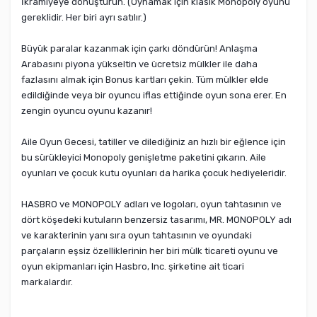
İkramiyeye dönüştürün. (Oynamak için klasik Monopoly oyunu
gereklidir. Her biri ayrı satılır.)
Büyük paralar kazanmak için çarkı döndürün! Anlaşma
Arabasını piyona yükseltin ve ücretsiz mülkler ile daha
fazlasını almak için Bonus kartları çekin. Tüm mülkler elde
edildiğinde veya bir oyuncu iflas ettiğinde oyun sona erer. En
zengin oyuncu oyunu kazanır!
Aile Oyun Gecesi, tatiller ve dilediğiniz an hızlı bir eğlence için
bu sürükleyici Monopoly genişletme paketini çıkarın. Aile
oyunları ve çocuk kutu oyunları da harika çocuk hediyeleridir.
HASBRO ve MONOPOLY adları ve logoları, oyun tahtasının ve
dört köşedeki kutuların benzersiz tasarımı, MR. MONOPOLY adı
ve karakterinin yanı sıra oyun tahtasının ve oyundaki
parçaların eşsiz özelliklerinin her biri mülk ticareti oyunu ve
oyun ekipmanları için Hasbro, Inc. şirketine ait ticari
markalardır.