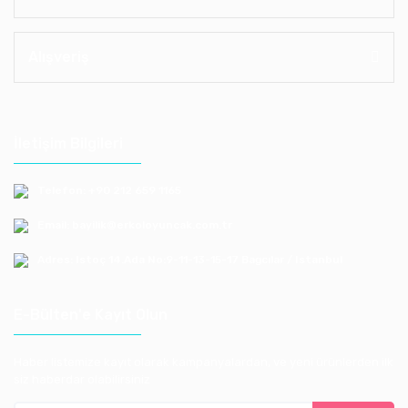
Alışveriş
İletişim Bilgileri
Telefon: +90 212 659 1165
Email: bayilik@erkoloyuncak.com.tr
Adres: Istoç 14.Ada No:9-11-13-15-17 Bagcılar / Istanbul
E-Bülten'e Kayıt Olun
Haber listemize kayıt olarak kampanyalardan, ve yeni ürünlerden ilk
siz haberdar olabilirsiniz