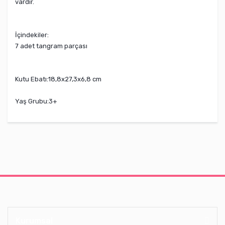
vardır.
İçindekiler:
7 adet tangram parçası
Kutu Ebatı:
18,8x27,3x6,8 cm
Yaş Grubu:
3+
Kurumsal