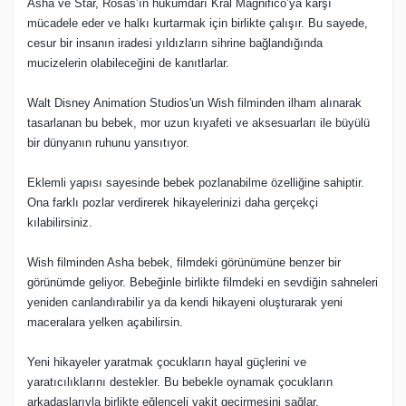
Asha ve Star, Rosas’ın hükümdarı Kral Magnifico’ya karşı
mücadele eder ve halkı kurtarmak için birlikte çalışır. Bu sayede,
cesur bir insanın iradesi yıldızların sihrine bağlandığında
mucizelerin olabileceğini de kanıtlarlar.
Walt Disney Animation Studios'un Wish filminden ilham alınarak
tasarlanan bu bebek, mor uzun kıyafeti ve aksesuarları ile büyülü
bir dünyanın ruhunu yansıtıyor.
Eklemli yapısı sayesinde bebek pozlanabilme özelliğine sahiptir.
Ona farklı pozlar verdirerek hikayelerinizi daha gerçekçi
kılabilirsiniz.
Wish filminden Asha bebek, filmdeki görünümüne benzer bir
görünümde geliyor. Bebeğinle birlikte filmdeki en sevdiğin sahneleri
yeniden canlandırabilir ya da kendi hikayeni oluşturarak yeni
maceralara yelken açabilirsin.
Yeni hikayeler yaratmak çocukların hayal güçlerini ve
yaratıcılıklarını destekler. Bu bebekle oynamak çocukların
arkadaşlarıyla birlikte eğlenceli vakit geçirmesini sağlar.