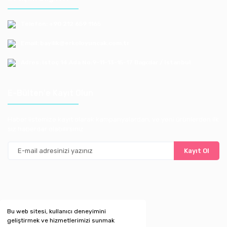
Telefon: +90 212 659 1165
Email: bayilik@erkoloyuncak.com.tr
Adres: Istoç 14.Ada No:9-11-13-15-17 Bagcılar / Istanbul
E-Bülten'e Kayıt Olun
Haber listemize kayıt olarak kampanyalardan, ve yeni ürünlerden ilk
siz haberdar olabilirsiniz
Kayıt Ol
Bu web sitesi, kullanıcı deneyimini
geliştirmek ve hizmetlerimizi sunmak