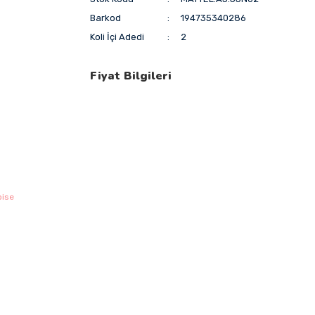
Barkod
194735340286
Koli İçi Adedi
2
Fiyat Bilgileri