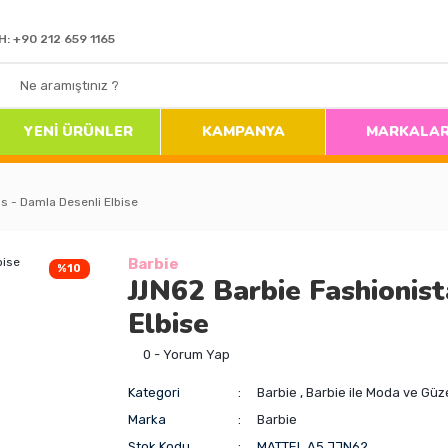
H: +90 212 659 1165
YENİ ÜRÜNLER
KAMPANYA
MARKALA
s - Damla Desenli Elbise
Barbie
%10
JJN62 Barbie Fashionis
Elbise
0 - Yorum Yap
Kategori
Barbie
,
Barbie ile Moda ve Güze
Marka
Barbie
Stok Kodu
MATTEL.A5.JJN62