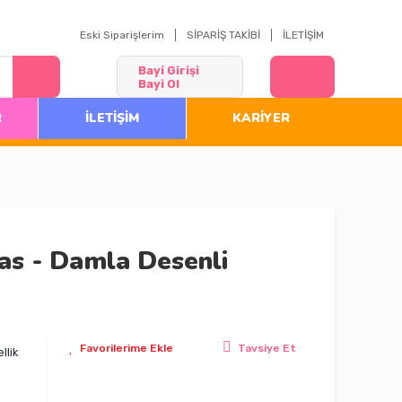
Eski Siparişlerim
SİPARİŞ TAKİBİ
İLETİŞİM
Bayi Girişi
Bayi Ol
R
İLETİŞİM
KARİYER
tas - Damla Desenli
Tavsiye Et
llik