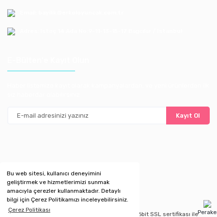
Email: bayilik@erkoloyuncak.com.tr
Adres: Istoç 14.Ada No:9-11-13-15-17 Bagcılar / Istanbul
E-Bülten'e Kayıt Olun
Haber listemize kayıt olarak kampanyalardan, ve yeni ürünlerden ilk
siz haberdar olabilirsiniz
Kayıt Ol
Bu web sitesi, kullanıcı deneyimini
geliştirmek ve hizmetlerimizi sunmak
amacıyla çerezler kullanmaktadır. Detaylı
bilgi için Çerez Politikamızı inceleyebilirsiniz.
Çerez Politikası
Perak
Copyright 2020 © Kredi kartı bilgileriniz 256bit SSL sertifikası ile