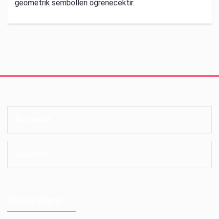
geometrik sembolleri öğrenecektir.
Kurumsal
Alışveriş
İletişim Bilgileri