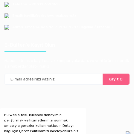
Telefon: +90 212 659 1165
Email: bayilik@erkoloyuncak.com.tr
Adres: Istoç 14.Ada No:9-11-13-15-17 Bagcılar / Istanbul
E-Bülten'e Kayıt Olun
Haber listemize kayıt olarak kampanyalardan, ve yeni ürünlerden ilk
siz haberdar olabilirsiniz
Kayıt Ol
Bu web sitesi, kullanıcı deneyimini
geliştirmek ve hizmetlerimizi sunmak
amacıyla çerezler kullanmaktadır. Detaylı
bilgi için Çerez Politikamızı inceleyebilirsiniz.