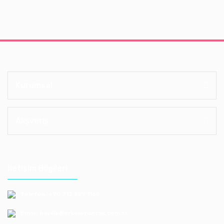
Kurumsal
Alışveriş
İletişim Bilgileri
Telefon: +90 212 659 1165
Email: bayilik@erkoloyuncak.com.tr