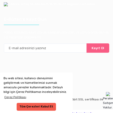
Adres: Istoç 14.Ada No:9-11-13-15-17 Bagcılar / Istanbul
E-Bülten'e Kayıt Olun
Haber listemize kayıt olarak kampanyalardan, ve yeni ürünlerden ilk
siz haberdar olabilirsiniz
Kayıt Ol
Bu web sitesi, kullanıcı deneyimini
geliştirmek ve hizmetlerimizi sunmak
amacıyla çerezler kullanmaktadır. Detaylı
bilgi için Çerez Politikamızı inceleyebilirsiniz.
Çerez Politikası
Perak
Copyright 2020 © Kredi kartı bilgileriniz 256bit SSL sertifikası ile
Satışı
korunmaktadır.
Tüm Çerezleri Kabul Et
Yoktur.