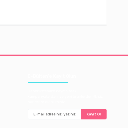
E-Bülten'e Kayıt Olun
Haber listemize kayıt olarak
kampanyalardan, ve yeni ürünlerden ilk siz
haberdar olabilirsiniz
Kayıt Ol