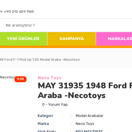
H: +90 212 659 1165
YENİ ÜRÜNLER
KAMPANYA
MARKALA
8 Ford F-1 Pick Up 1:25 Model Araba -Necotoys
Neco Toys
%10
MAY 31935 1948 Ford F
Araba -Necotoys
0 - Yorum Yap
Kategori
Model Arabalar
Marka
Neco Toys
Stok Kodu
N02.MAY31935