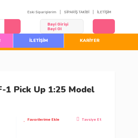
Eski Siparişlerim
SİPARİŞ TAKİBİ
İLETİŞİM
Bayi Girişi
Bayi Ol
R
İLETİŞİM
KARİYER
-1 Pick Up 1:25 Model
Tavsiye Et