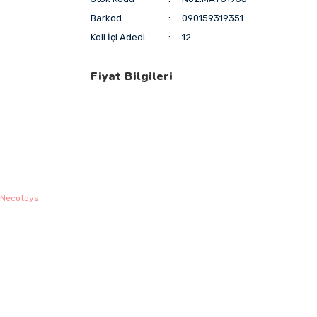
Barkod
090159319351
Koli İçi Adedi
12
Fiyat Bilgileri