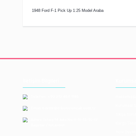
1948 Ford F-1 Pick Up 1:25 Model Araba
İletişim Bilgileri
Kurumsa
Telefon: +90 212 659 1165
Hakkımızd
Kurumsal S
Email: bayilik@erkoloyuncak.com.tr
Sıkça Soru
Adres: Istoç 14.Ada No:9-11-13-15-17
Kargo Taki
Bagcılar / Istanbul
Yeni Üyelik