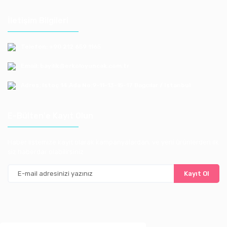
İletişim Bilgileri
Telefon: +90 212 659 1165
Email: bayilik@erkoloyuncak.com.tr
Adres: Istoç 14.Ada No:9-11-13-15-17 Bagcılar / Istanbul
E-Bülten'e Kayıt Olun
Haber listemize kayıt olarak kampanyalardan, ve yeni ürünlerden ilk
siz haberdar olabilirsiniz
Kayıt Ol