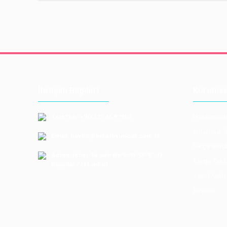
İletişim Bilgileri
Kurumsa
Telefon: +90 212 659 1165
Hakkımızd
Kurumsal S
Email: bayilik@erkoloyuncak.com.tr
Sıkça Soru
Adres: Istoç 14.Ada No:9-11-13-15-17
Kargo Taki
Bagcılar / Istanbul
Yeni Üyelik
İletişim