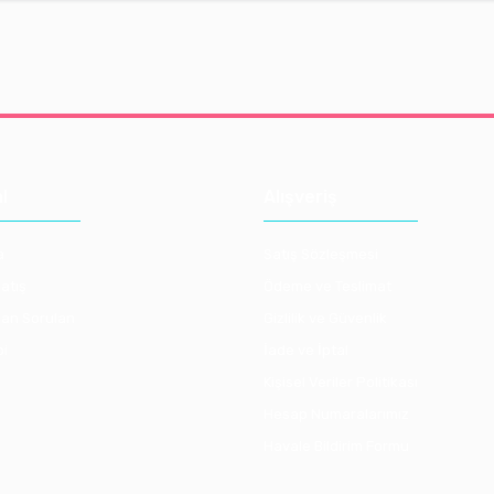
l
Alışveriş
a
Satış Sözleşmesi
atış
Ödeme ve Teslimat
lan Sorulan
Gizlilik ve Güvenlik
bi
İade ve İptal
Kişisel Veriler Politikası
Hesap Numaralarımız
Havale Bildirim Formu