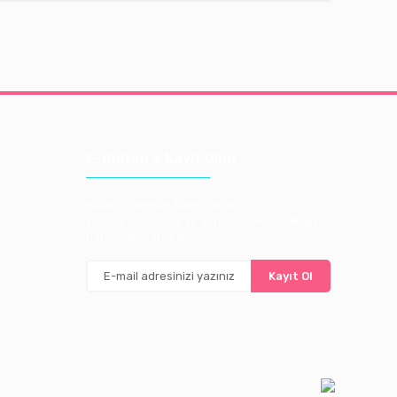
E-Bülten'e Kayıt Olun
Haber listemize kayıt olarak
kampanyalardan, ve yeni ürünlerden ilk siz
haberdar olabilirsiniz
Kayıt Ol