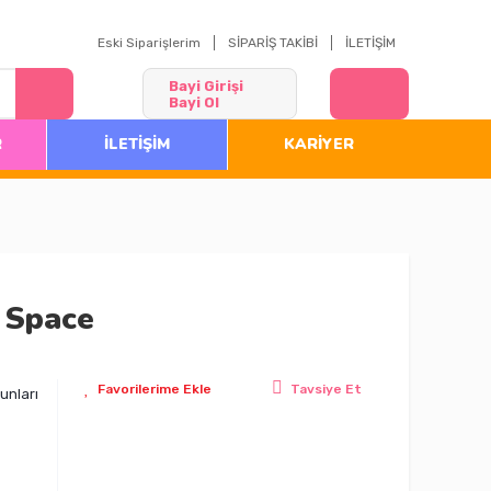
Eski Siparişlerim
SİPARİŞ TAKİBİ
İLETİŞİM
Bayi Girişi
Bayi Ol
R
İLETİŞİM
KARİYER
 Space
Tavsiye Et
unları