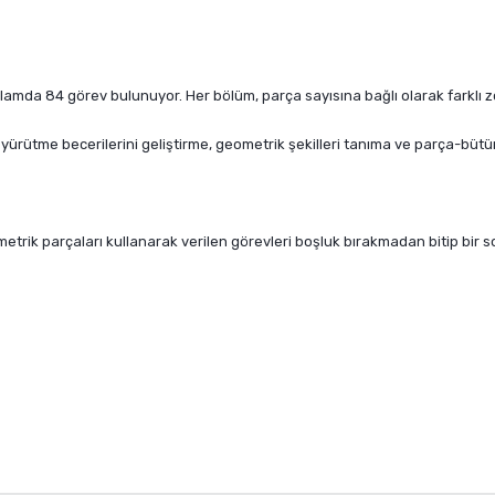
mda 84 görev bulunuyor. Her bölüm, parça sayısına bağlı olarak farklı zor
rütme becerilerini geliştirme, geometrik şekilleri tanıma ve parça-bütün i
trik parçaları kullanarak verilen görevleri boşluk bırakmadan bitip bir so