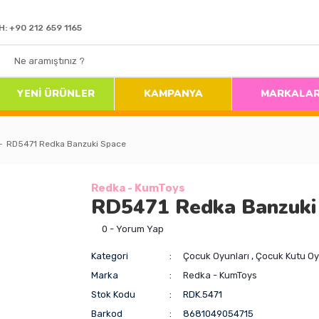
H: +90 212 659 1165
YENİ ÜRÜNLER
KAMPANYA
MARKALA
RD5471 Redka Banzuki Space
Redka - KumToys
RD5471 Redka Banzuki
0 - Yorum Yap
Kategori
Çocuk Oyunları
,
Çocuk Kutu Oy
Marka
Redka - KumToys
Stok Kodu
RDK.5471
Barkod
8681049054715