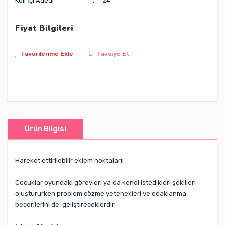
Koli İçi Adedi
24
Fiyat Bilgileri
Tavsiye Et
Ürün Bilgisi
Hareket ettirilebilir eklem noktaları!
Çocuklar oyundaki görevleri ya da kendi istedikleri şekilleri
oluştururken problem çözme yetenekleri ve odaklanma
becerilerini de geliştireceklerdir.