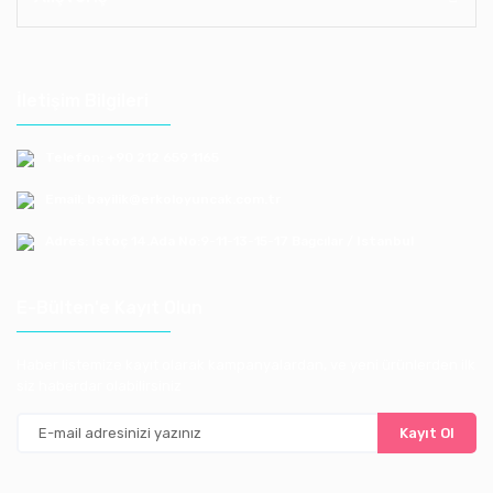
İletişim Bilgileri
Telefon: +90 212 659 1165
Email: bayilik@erkoloyuncak.com.tr
Adres: Istoç 14.Ada No:9-11-13-15-17 Bagcılar / Istanbul
E-Bülten'e Kayıt Olun
Haber listemize kayıt olarak kampanyalardan, ve yeni ürünlerden ilk
siz haberdar olabilirsiniz
Kayıt Ol