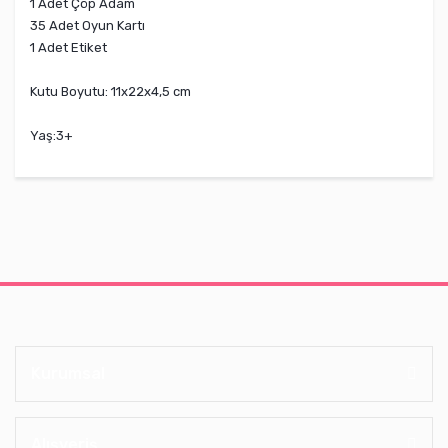
1 Adet Çöp Adam
35 Adet Oyun Kartı
1 Adet Etiket
Kutu Boyutu: 11x22x4,5 cm
Yaş:3+
Kurumsal
Alışveriş