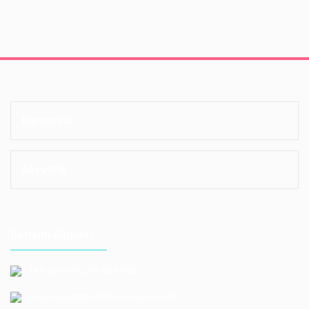
Kurumsal
Alışveriş
İletişim Bilgileri
Telefon: +90 212 659 1165
Email: bayilik@erkoloyuncak.com.tr