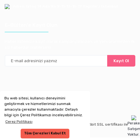
Adres: Istoç 14.Ada No:9-11-13-15-17 Bagcılar / Istanbul
E-Bülten'e Kayıt Olun
Haber listemize kayıt olarak kampanyalardan, ve yeni ürünlerden ilk
siz haberdar olabilirsiniz
Kayıt Ol
Bu web sitesi, kullanıcı deneyimini
geliştirmek ve hizmetlerimizi sunmak
amacıyla çerezler kullanmaktadır. Detaylı
bilgi için Çerez Politikamızı inceleyebilirsiniz.
Çerez Politikası
Perak
Copyright 2020 © Kredi kartı bilgileriniz 256bit SSL sertifikası ile
Satışı
korunmaktadır.
Tüm Çerezleri Kabul Et
Yoktur.