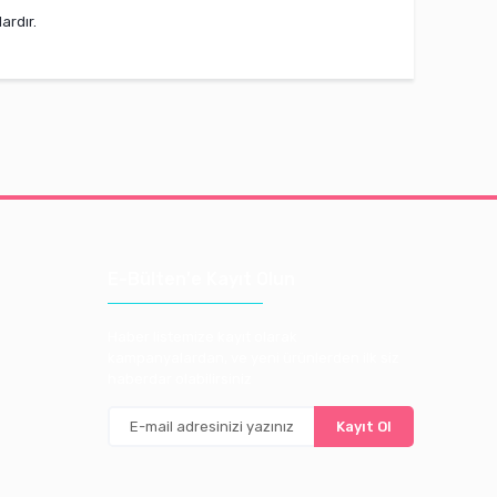
ardır.
E-Bülten'e Kayıt Olun
Haber listemize kayıt olarak
kampanyalardan, ve yeni ürünlerden ilk siz
haberdar olabilirsiniz
Kayıt Ol