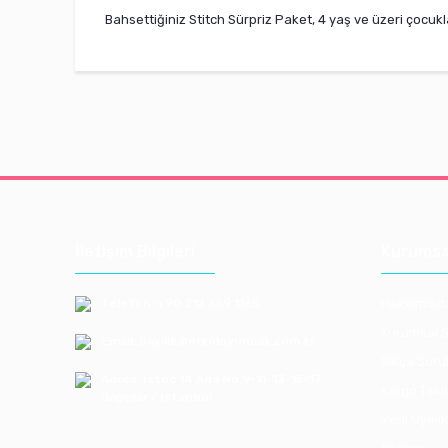
Bahsettiğiniz
Stitch Sürpriz Paket
, 4 yaş ve üzeri çocuk
İletişim Bilgileri
Kurumsa
Telefon: +90 212 659 1165
Hakkımızd
Kurumsal S
Email: bayilik@erkoloyuncak.com.tr
Sıkça Soru
Adres: Istoç 14.Ada No:9-11-13-15-17
Kargo Taki
Bagcılar / Istanbul
Yeni Üyelik