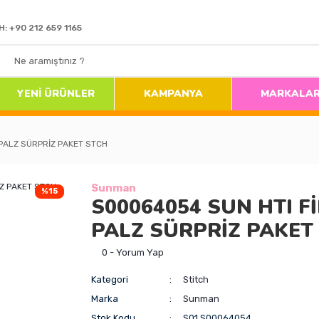
H: +90 212 659 1165
YENİ ÜRÜNLER
KAMPANYA
MARKALA
PALZ SÜRPRİZ PAKET STCH
Sunman
%15
S00064054 SUN HTI F
PALZ SÜRPRİZ PAKET
0 - Yorum Yap
Kategori
Stitch
Marka
Sunman
Stok Kodu
S01.S00064054