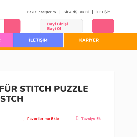
Eski Siparişlerim
SİPARİŞ TAKİBİ
İLETİŞİM
Bayi Girişi
Bayi Ol
R
İLETİŞİM
KARİYER
İFÜR STITCH PUZZLE
 STCH
Tavsiye Et