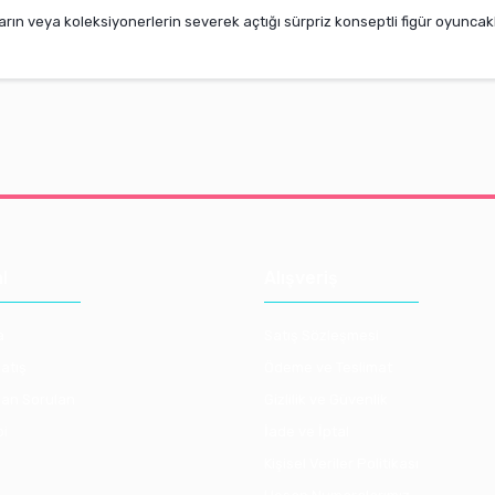
ların veya koleksiyonerlerin severek açtığı sürpriz konseptli figür oyuncakl
l
Alışveriş
a
Satış Sözleşmesi
atış
Ödeme ve Teslimat
lan Sorulan
Gizlilik ve Güvenlik
bi
İade ve İptal
Kişisel Veriler Politikası