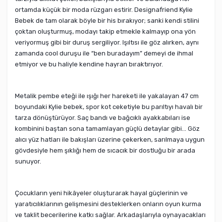
ortamda küçük bir moda rüzgarı estirir. Designafriend Kylie
Bebek de tam olarak böyle bir his bırakıyor; sanki kendi stilini
çoktan oluşturmuş, modayı takip etmekle kalmayıp ona yön
veriyormuş gibi bir duruş sergiliyor. Işıltısı ile göz alırken, aynı
zamanda cool duruşu ile “ben buradayım” demeyi de ihmal
etmiyor ve bu haliyle kendine hayran bıraktırıyor.
Metalik pembe eteği ile ışığı her hareketi ile yakalayan 47 cm
boyundaki Kylie bebek, spor kot ceketiyle bu parıltıyı havalı bir
tarza dönüştürüyor. Saç bandı ve bağcıklı ayakkabıları ise
kombinini baştan sona tamamlayan güçlü detaylar gibi… Göz
alıcı yüz hatları ile bakışları üzerine çekerken, sarılmaya uygun
gövdesiyle hem şıklığı hem de sıcacık bir dostluğu bir arada
sunuyor.
Çocukların yeni hikâyeler oluşturarak hayal güçlerinin ve
yaratıcılıklarının gelişmesini desteklerken onların oyun kurma
ve taklit becerilerine katkı sağlar. Arkadaşlarıyla oynayacakları