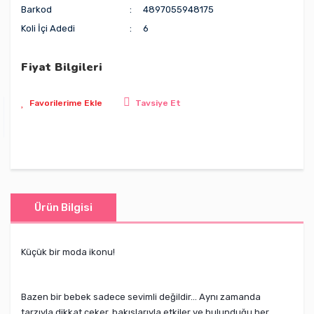
Barkod
4897055948175
Koli İçi Adedi
6
Fiyat Bilgileri
Tavsiye Et
Ürün Bilgisi
Küçük bir moda ikonu!
Bazen bir bebek sadece sevimli değildir… Aynı zamanda
tarzıyla dikkat çeker, bakışlarıyla etkiler ve bulunduğu her