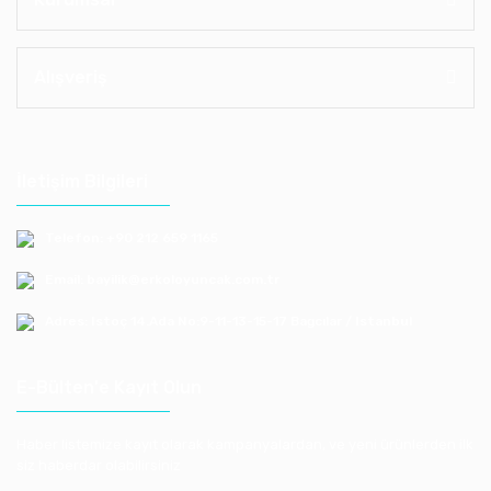
Alışveriş
İletişim Bilgileri
Telefon: +90 212 659 1165
Email: bayilik@erkoloyuncak.com.tr
Adres: Istoç 14.Ada No:9-11-13-15-17 Bagcılar / Istanbul
E-Bülten'e Kayıt Olun
Haber listemize kayıt olarak kampanyalardan, ve yeni ürünlerden ilk
siz haberdar olabilirsiniz