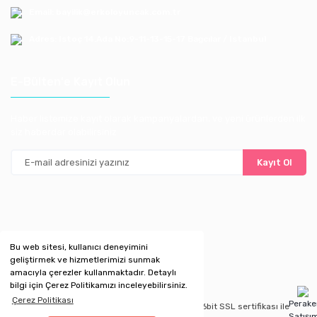
Email: bayilik@erkoloyuncak.com.tr
Adres: Istoç 14.Ada No:9-11-13-15-17 Bagcılar / Istanbul
E-Bülten'e Kayıt Olun
Haber listemize kayıt olarak kampanyalardan, ve yeni ürünlerden ilk
siz haberdar olabilirsiniz
Kayıt Ol
Bu web sitesi, kullanıcı deneyimini
geliştirmek ve hizmetlerimizi sunmak
amacıyla çerezler kullanmaktadır. Detaylı
bilgi için Çerez Politikamızı inceleyebilirsiniz.
Çerez Politikası
Perak
Copyright 2020 © Kredi kartı bilgileriniz 256bit SSL sertifikası ile
Satışı