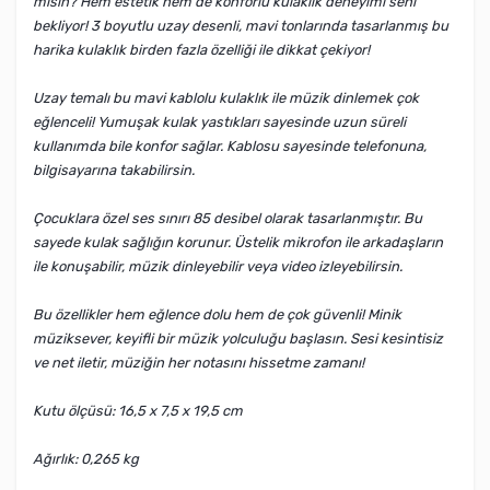
misin? Hem estetik hem de konforlu kulaklık deneyimi seni
bekliyor! 3 boyutlu uzay desenli, mavi tonlarında tasarlanmış bu
harika kulaklık birden fazla özelliği ile dikkat çekiyor!
Uzay temalı bu mavi kablolu kulaklık ile müzik dinlemek çok
eğlenceli! Yumuşak kulak yastıkları sayesinde uzun süreli
kullanımda bile konfor sağlar. Kablosu sayesinde telefonuna,
bilgisayarına takabilirsin.
Çocuklara özel ses sınırı 85 desibel olarak tasarlanmıştır. Bu
sayede kulak sağlığın korunur. Üstelik mikrofon ile arkadaşların
ile konuşabilir, müzik dinleyebilir veya video izleyebilirsin.
Bu özellikler hem eğlence dolu hem de çok güvenli! Minik
müziksever, keyifli bir müzik yolculuğu başlasın. Sesi kesintisiz
ve net iletir, müziğin her notasını hissetme zamanı!
Kutu ölçüsü: 16,5 x 7,5 x 19,5 cm
Ağırlık: 0,265 kg