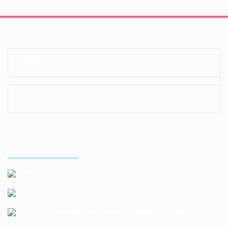
Kurumsal
Alışveriş
İletişim Bilgileri
Telefon: +90 212 659 1165
Email: bayilik@erkoloyuncak.com.tr
Adres: Istoç 14.Ada No:9-11-13-15-17 Bagcılar / Istanbul