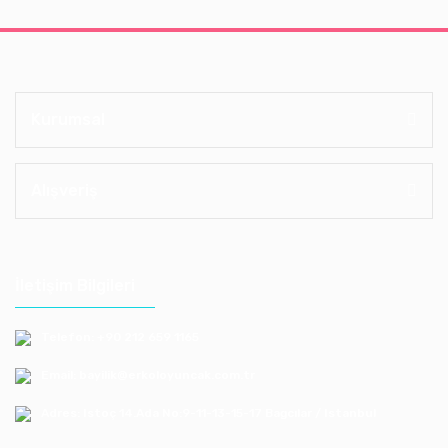
Kurumsal
Alışveriş
İletişim Bilgileri
Telefon: +90 212 659 1165
Email: bayilik@erkoloyuncak.com.tr
Adres: Istoç 14.Ada No:9-11-13-15-17 Bagcılar / Istanbul