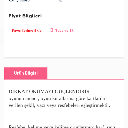
Koli İçi Adedi
12
Fiyat Bilgileri
Tavsiye Et
Ürün Bilgisi
DİKKAT OKUMAYI GÜÇLENDİRİR !
oyunun amacı; oyun kurallarına göre kartlarda
verilen şekil, yazı veya resfebeleri eşleştirmektir.
Resfebe: kelime veya kelime gruplarının; harf, sayı