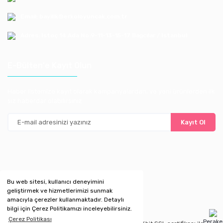
Email: bayilik@erkoloyuncak.com.tr
Adres: Istoç 14.Ada No:9-11-13-15-17 Bagcılar / Istanbul
E-Bülten'e Kayıt Olun
Haber listemize kayıt olarak kampanyalardan, ve yeni ürünlerden ilk
siz haberdar olabilirsiniz
Kayıt Ol
Bu web sitesi, kullanıcı deneyimini
geliştirmek ve hizmetlerimizi sunmak
amacıyla çerezler kullanmaktadır. Detaylı
bilgi için Çerez Politikamızı inceleyebilirsiniz.
Çerez Politikası
Perak