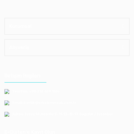
Kurumsal
Alışveriş
İletişim Bilgileri
Telefon: +90 212 659 1165
Email: bayilik@erkoloyuncak.com.tr
Adres: Istoç 14.Ada No:9-11-13-15-17 Bagcılar / Istanbul
E-Bülten'e Kayıt Olun