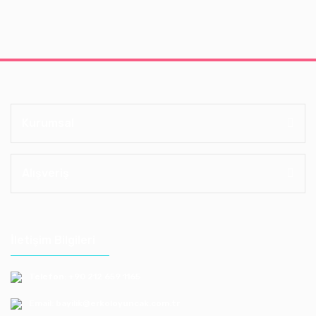
Kurumsal
Alışveriş
İletişim Bilgileri
Telefon: +90 212 659 1165
Email: bayilik@erkoloyuncak.com.tr