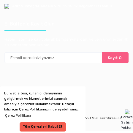
Adres: Istoç 14.Ada No:9-11-13-15-17 Bagcılar / Istanbul
E-Bülten'e Kayıt Olun
Haber listemize kayıt olarak kampanyalardan, ve yeni ürünlerden ilk
siz haberdar olabilirsiniz
Kayıt Ol
Bu web sitesi, kullanıcı deneyimini
geliştirmek ve hizmetlerimizi sunmak
amacıyla çerezler kullanmaktadır. Detaylı
bilgi için Çerez Politikamızı inceleyebilirsiniz.
Çerez Politikası
Perak
Copyright 2020 © Kredi kartı bilgileriniz 256bit SSL sertifikası ile
Satışı
korunmaktadır.
Tüm Çerezleri Kabul Et
Yoktur.