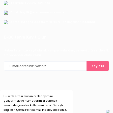
Telefon: +90 212 659 1165
Email: bayilik@erkoloyuncak.com.tr
Adres: Istoç 14.Ada No:9-11-13-15-17 Bagcılar / Istanbul
E-Bülten'e Kayıt Olun
Haber listemize kayıt olarak kampanyalardan, ve yeni ürünlerden ilk
siz haberdar olabilirsiniz
Kayıt Ol
Bu web sitesi, kullanıcı deneyimini
geliştirmek ve hizmetlerimizi sunmak
amacıyla çerezler kullanmaktadır. Detaylı
bilgi için Çerez Politikamızı inceleyebilirsiniz.