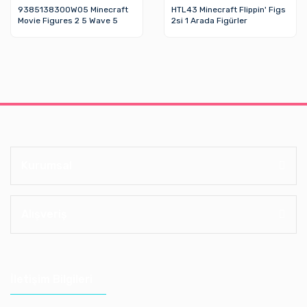
9385138300W05 Minecraft
HTL43 Minecraft Flippin' Figs
Movie Figures 2 5 Wave 5
2si 1 Arada Figürler
Kurumsal
Alışveriş
İletişim Bilgileri