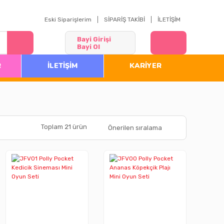
Eski Siparişlerim
SİPARİŞ TAKİBİ
İLETİŞİM
Bayi Girişi
Bayi Ol
R
İLETİŞİM
KARİYER
Toplam 21 ürün