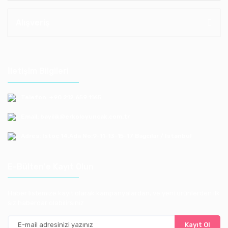
Alışveriş
İletişim Bilgileri
Telefon: +90 212 659 1165
Email: bayilik@erkoloyuncak.com.tr
Adres: Istoç 14.Ada No:9-11-13-15-17 Bagcılar / Istanbul
E-Bülten'e Kayıt Olun
Haber listemize kayıt olarak kampanyalardan, ve yeni ürünlerden ilk
siz haberdar olabilirsiniz
Kayıt Ol