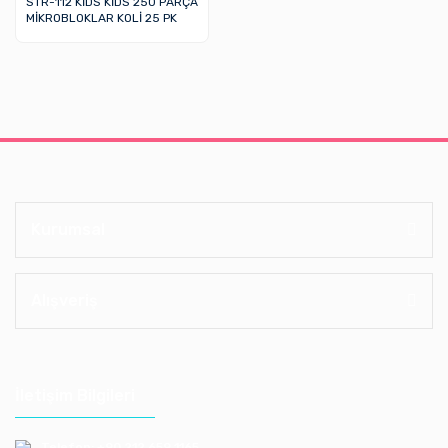
STR-112 KİDS KİDS 250 PARÇA
MİKROBLOKLAR KOLİ 25 PK
Kurumsal
Alışveriş
İletişim Bilgileri
Telefon: +90 212 659 1165