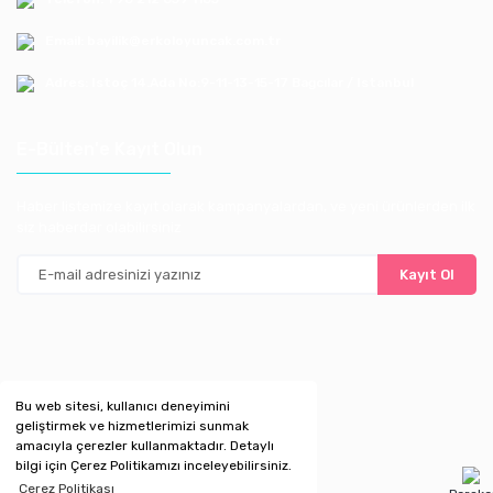
Email: bayilik@erkoloyuncak.com.tr
Adres: Istoç 14.Ada No:9-11-13-15-17 Bagcılar / Istanbul
E-Bülten'e Kayıt Olun
Haber listemize kayıt olarak kampanyalardan, ve yeni ürünlerden ilk
siz haberdar olabilirsiniz
Kayıt Ol
Bu web sitesi, kullanıcı deneyimini
geliştirmek ve hizmetlerimizi sunmak
amacıyla çerezler kullanmaktadır. Detaylı
bilgi için Çerez Politikamızı inceleyebilirsiniz.
Çerez Politikası