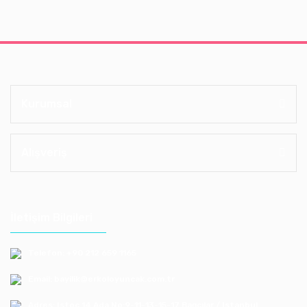
Kurumsal
Alışveriş
İletişim Bilgileri
Telefon: +90 212 659 1165
Email: bayilik@erkoloyuncak.com.tr
Adres: Istoç 14.Ada No:9-11-13-15-17 Bagcılar / Istanbul