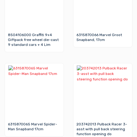
8504106000 Graffiti 9+4
6315870066 Marvel Groot
Giftpack free wheel die-cast
Snapband, 17cm
9 standard cars + 4 Lim
6315870065 Marvel Spider-
203742013 Pulback Racer 3-
Man Snapband 17cm
asst with pull back steering
function opening do