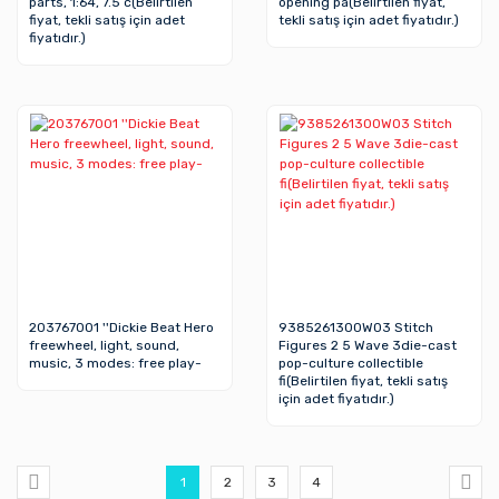
parts, 1:64, 7.5 c(Belirtilen
opening pa(Belirtilen fiyat,
fiyat, tekli satış için adet
tekli satış için adet fiyatıdır.)
fiyatıdır.)
203767001 ''Dickie Beat Hero
9385261300W03 Stitch
freewheel, light, sound,
Figures 2 5 Wave 3die-cast
music, 3 modes: free play-
pop-culture collectible
fi(Belirtilen fiyat, tekli satış
için adet fiyatıdır.)
1
2
3
4