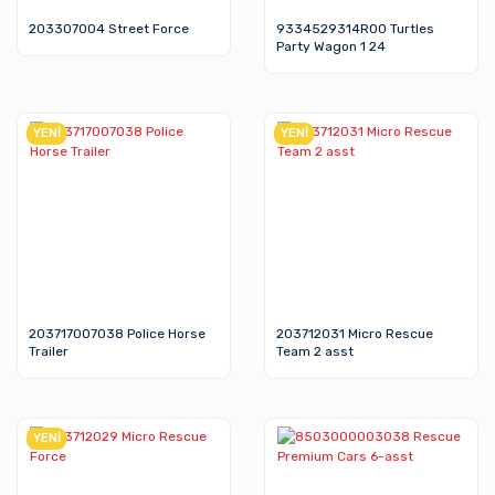
203307004 Street Force
9334529314R00 Turtles
Party Wagon 1 24
YENİ
YENİ
203717007038 Police Horse
203712031 Micro Rescue
Trailer
Team 2 asst
YENİ