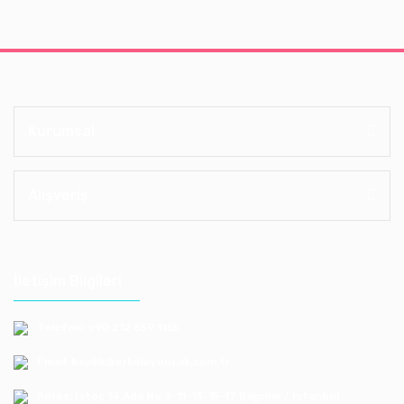
Kurumsal
Alışveriş
İletişim Bilgileri
Telefon: +90 212 659 1165
Email: bayilik@erkoloyuncak.com.tr
Adres: Istoç 14.Ada No:9-11-13-15-17 Bagcılar / Istanbul