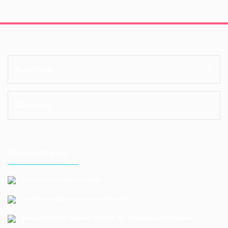
Kurumsal
Alışveriş
İletişim Bilgileri
Telefon: +90 212 659 1165
Email: bayilik@erkoloyuncak.com.tr
Adres: Istoç 14.Ada No:9-11-13-15-17 Bagcılar / Istanbul