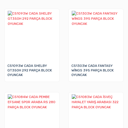
C51093W CADA SHELBY
C51303W CADA FANTASY
GT350H 292 PARÇA BLOCK
WİNGS 395 PARÇA BLOCK
OYUNCAK
OYUNCAK