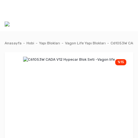
Anasayfa
Hobi
Yapı Blokları
Vagon Life Yapı Blokları
C61053W CADA V
%15