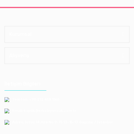
Kurumsal
Alışveriş
İletişim Bilgileri
Telefon: +90 212 659 1165
Email: bayilik@erkoloyuncak.com.tr
Adres: Istoç 14.Ada No:9-11-13-15-17 Bagcılar / Istanbul