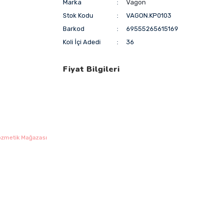
Marka
Vagon
Stok Kodu
VAGON.KP0103
Barkod
69555265615169
Koli İçi Adedi
36
Fiyat Bilgileri