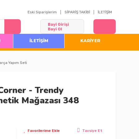
Eski Siparişlerim
SİPARİŞ TAKİBİ
İLETİŞİM
Bayi Girişi
Bayi Ol
R
İLETİŞİM
KARİYER
arça Yapım Seti
Corner - Trendy
metik Mağazası 348
Tavsiye Et